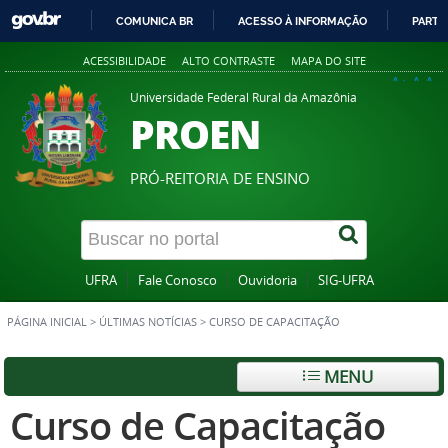
COMUNICA BR
ACESSO À INFORMAÇÃO
PARTI
IR
ACESSIBILIDADE
ALTO CONTRASTE
MAPA DO SITE
PARA
A+
A
A-
O
Universidade Federal Rural da Amazônia
PROEN
CONTEÚDO
PRÓ-REITORIA DE ENSINO
UFRA
Fale Conosco
Ouvidoria
SIG-UFRA
PÁGINA INICIAL
>
ÚLTIMAS NOTÍCIAS
>
CURSO DE CAPACITAÇÃO
MENU
Curso de Capacitação