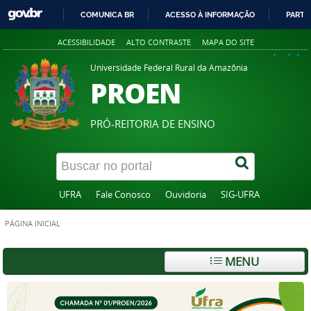
COMUNICA BR
ACESSO À INFORMAÇÃO
PARTI
IR
ACESSIBILIDADE
ALTO CONTRASTE
MAPA DO SITE
PARA
A+
A
A-
O
Universidade Federal Rural da Amazônia
PROEN
CONTEÚDO
PRÓ-REITORIA DE ENSINO
UFRA
Fale Conosco
Ouvidoria
SIG-UFRA
PÁGINA INICIAL
MENU