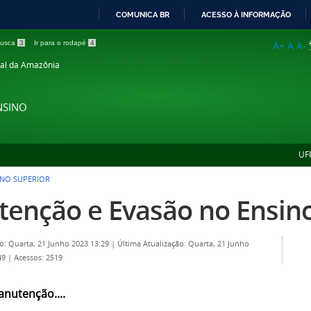
COMUNICA BR
ACESSO À INFORMAÇÃO
IR
 busca
3
Ir para o rodapé
4
A+
A
A-
PARA
ral da Amazônia
O
CONTEÚDO
NSINO
UF
INO SUPERIOR
tenção e Evasão no Ensin
o: Quarta, 21 Junho 2023 13:29
|
Última Atualização: Quarta, 21 Junho
49
|
Acessos: 2519
nutenção....