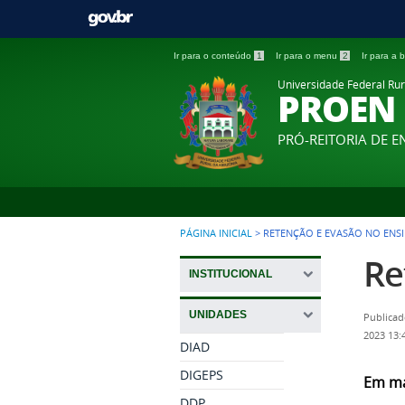
Ir para o conteúdo
1
Ir para o menu
2
Ir para a
Universidade Federal Ru
PROEN
PRÓ-REITORIA DE E
PÁGINA INICIAL
>
RETENÇÃO E EVASÃO NO ENS
Re
INSTITUCIONAL
UNIDADES
Publicad
2023 13:
DIAD
DIGEPS
Em ma
DDP