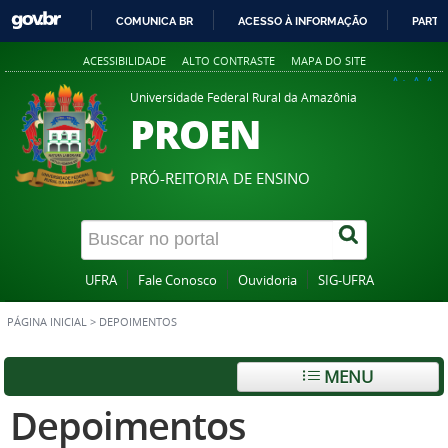
COMUNICA BR
ACESSO À INFORMAÇÃO
PARTI
IR
ACESSIBILIDADE
ALTO CONTRASTE
MAPA DO SITE
PARA
A+
A
A-
O
Universidade Federal Rural da Amazônia
PROEN
CONTEÚDO
PRÓ-REITORIA DE ENSINO
UFRA
Fale Conosco
Ouvidoria
SIG-UFRA
PÁGINA INICIAL
>
DEPOIMENTOS
MENU
Depoimentos