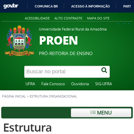
COMUNICA BR
ACESSO À INFORMAÇÃO
PARTI
IR
ACESSIBILIDADE
ALTO CONTRASTE
MAPA DO SITE
PARA
A+
A
A-
O
Universidade Federal Rural da Amazônia
PROEN
CONTEÚDO
PRÓ-REITORIA DE ENSINO
UFRA
Fale Conosco
Ouvidoria
SIG-UFRA
PÁGINA INICIAL
>
ESTRUTURA ORGANIZACIONAL
MENU
Estrutura