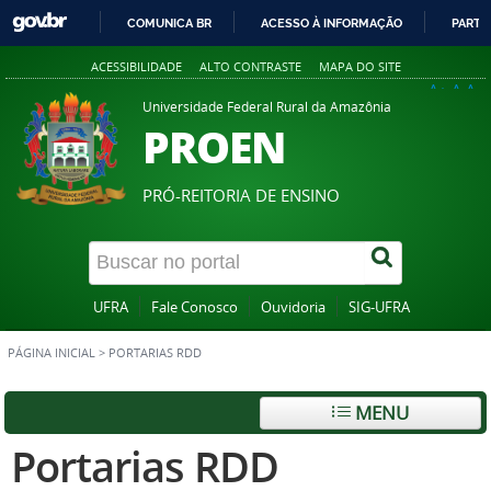
COMUNICA BR
ACESSO À INFORMAÇÃO
PARTI
IR
ACESSIBILIDADE
ALTO CONTRASTE
MAPA DO SITE
PARA
A+
A
A-
O
Universidade Federal Rural da Amazônia
PROEN
CONTEÚDO
PRÓ-REITORIA DE ENSINO
UFRA
Fale Conosco
Ouvidoria
SIG-UFRA
PÁGINA INICIAL
>
PORTARIAS RDD
MENU
Portarias RDD