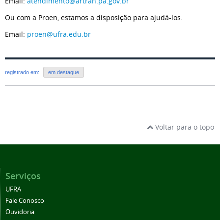
Email:
atendimento@artran.pa.gov.br
Ou com a Proen, estamos a disposição para ajudá-los.
Email:
proen@ufra.edu.br
registrado em:
em destaque
Voltar para o topo
Serviços
UFRA
Fale Conosco
Ouvidoria