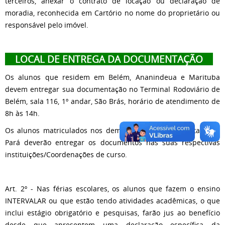
terceiros, anexar o contrato de locação ou declaração de
moradia, reconhecida em Cartório no nome do proprietário ou
responsável pelo imóvel.
LOCAL DE ENTREGA DA DOCUMENTAÇÃO
Os alunos que residem em Belém, Ananindeua e Marituba
devem entregar sua documentação no Terminal Rodoviário de
Belém, sala 116, 1º andar, São Brás, horário de atendimento de
8h às 14h.
Os alunos matriculados nos demais municípios do Estado do
Pará deverão entregar os documentos nas suas respectivas
instituições/Coordenações de curso.
Art. 2º - Nas férias escolares, os alunos que fazem o ensino
INTERVALAR ou que estão tendo atividades acadêmicas, o que
inclui estágio obrigatório e pesquisas, farão jus ao benefício
desde que apresentem uma declaração específica da