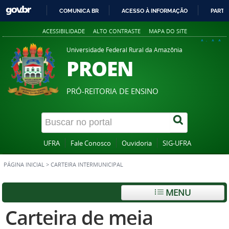
COMUNICA BR
ACESSO À INFORMAÇÃO
PARTI
IR
ACESSIBILIDADE
ALTO CONTRASTE
MAPA DO SITE
PARA
A+
A
A-
O
Universidade Federal Rural da Amazônia
PROEN
CONTEÚDO
PRÓ-REITORIA DE ENSINO
UFRA
Fale Conosco
Ouvidoria
SIG-UFRA
PÁGINA INICIAL
>
CARTEIRA INTERMUNICIPAL
MENU
Carteira de meia