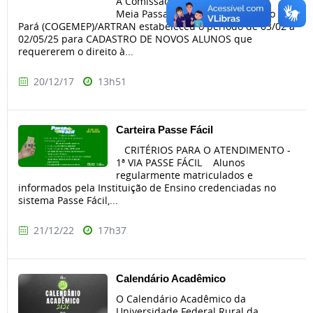
A Comissão Gestora Tripartite da
Meia Passagem Intermunicipal do
Pará (COGEMEP)/ARTRAN estabeleceu o período de 03/02 a
02/05/25 para CADASTRO DE NOVOS ALUNOS que
requererem o direito à...
20/12/17
13h51
Carteira Passe Fácil
CRITÉRIOS PARA O ATENDIMENTO -
1ª VIA PASSE FÁCIL Alunos
regularmente matriculados e
informados pela Instituição de Ensino credenciadas no
sistema Passe Fácil,...
21/12/22
17h37
Calendário Acadêmico
O Calendário Acadêmico da
Universidade Federal Rural da