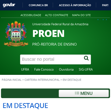
COMUNICA BR
ACESSO À INFORMAÇÃO
PARTI
IR
ACESSIBILIDADE
ALTO CONTRASTE
MAPA DO SITE
PARA
A+
A
A-
O
Universidade Federal Rural da Amazônia
PROEN
CONTEÚDO
PRÓ-REITORIA DE ENSINO
UFRA
Fale Conosco
Ouvidoria
SIG-UFRA
PÁGINA INICIAL
>
CARTEIRA INTERMUNICIPAL
>
EM DESTAQUE
MENU
EM DESTAQUE