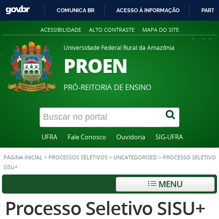
COMUNICA BR
ACESSO À INFORMAÇÃO
PARTI
IR
ACESSIBILIDADE
ALTO CONTRASTE
MAPA DO SITE
PARA
A+
A
A-
O
Universidade Federal Rural da Amazônia
PROEN
CONTEÚDO
PRÓ-REITORIA DE ENSINO
UFRA
Fale Conosco
Ouvidoria
SIG-UFRA
PÁGINA INICIAL
>
PROCESSOS SELETIVOS
>
UNCATEGORISED
>
PROCESSO SELETIVO
SISU+
MENU
Processo Seletivo SISU+