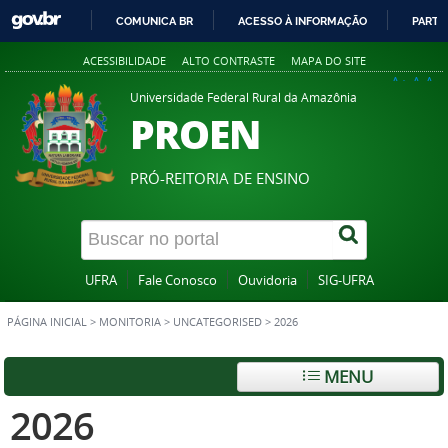
COMUNICA BR
ACESSO À INFORMAÇÃO
PARTI
IR
ACESSIBILIDADE
ALTO CONTRASTE
MAPA DO SITE
PARA
A+
A
A-
O
Universidade Federal Rural da Amazônia
PROEN
CONTEÚDO
PRÓ-REITORIA DE ENSINO
UFRA
Fale Conosco
Ouvidoria
SIG-UFRA
PÁGINA INICIAL
>
MONITORIA
>
UNCATEGORISED
>
2026
MENU
2026