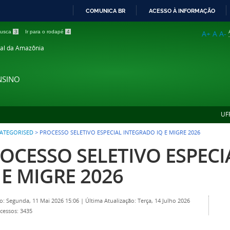
COMUNICA BR
ACESSO À INFORMAÇÃO
IR
 busca
3
Ir para o rodapé
4
A+
A
A-
PARA
ral da Amazônia
O
CONTEÚDO
NSINO
UF
ATEGORISED
>
PROCESSO SELETIVO ESPECIAL INTEGRADO IQ E MIGRE 2026
OCESSO SELETIVO ESPEC
 E MIGRE 2026
o: Segunda, 11 Mai 2026 15:06
|
Última Atualização: Terça, 14 Julho 2026
cessos: 3435