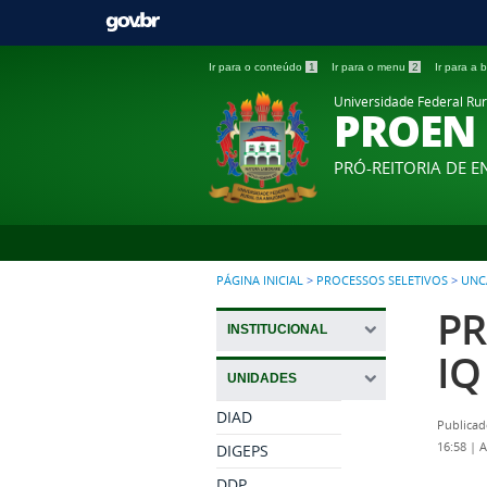
Ir para o conteúdo
1
Ir para o menu
2
Ir para a
Universidade Federal Ru
PROEN
PRÓ-REITORIA DE E
PÁGINA INICIAL
>
PROCESSOS SELETIVOS
>
UNC
PR
INSTITUCIONAL
IQ
UNIDADES
DIAD
Publicad
16:58
|
A
DIGEPS
DDP