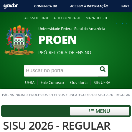
COMUNICA BR
ACESSO À INFORMAÇÃO
PARTI
IR
ACESSIBILIDADE
ALTO CONTRASTE
MAPA DO SITE
PARA
A+
A
A-
O
Universidade Federal Rural da Amazônia
PROEN
CONTEÚDO
PRÓ-REITORIA DE ENSINO
UFRA
Fale Conosco
Ouvidoria
SIG-UFRA
PÁGINA INICIAL
>
PROCESSOS SELETIVOS
>
UNCATEGORISED
>
SISU 2026 - REGULAR
MENU
SISU 2026 - REGULAR