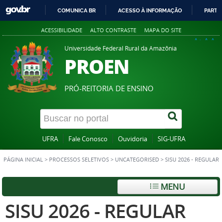
COMUNICA BR
ACESSO À INFORMAÇÃO
PARTI
IR
ACESSIBILIDADE
ALTO CONTRASTE
MAPA DO SITE
PARA
A+
A
A-
O
Universidade Federal Rural da Amazônia
PROEN
CONTEÚDO
PRÓ-REITORIA DE ENSINO
UFRA
Fale Conosco
Ouvidoria
SIG-UFRA
PÁGINA INICIAL
>
PROCESSOS SELETIVOS
>
UNCATEGORISED
>
SISU 2026 - REGULAR
MENU
SISU 2026 - REGULAR