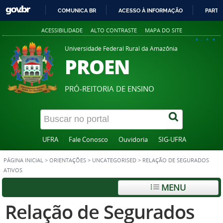
COMUNICA BR
ACESSO À INFORMAÇÃO
PARTI
IR
ACESSIBILIDADE
ALTO CONTRASTE
MAPA DO SITE
PARA
A+
A
A-
O
Universidade Federal Rural da Amazônia
PROEN
CONTEÚDO
PRÓ-REITORIA DE ENSINO
UFRA
Fale Conosco
Ouvidoria
SIG-UFRA
PÁGINA INICIAL
>
ORIENTAÇÕES
>
UNCATEGORISED
>
RELAÇÃO DE SEGURADOS
ATIVOS
MENU
Relação de Segurados