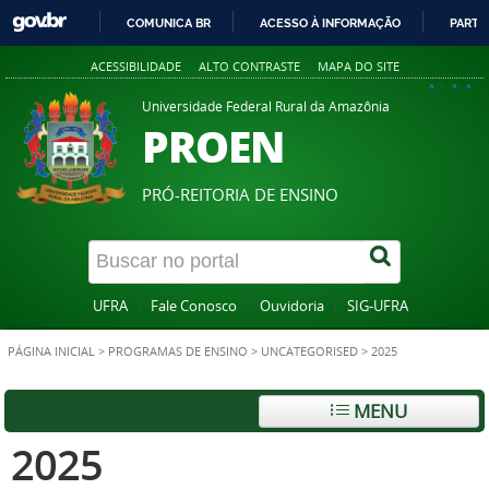
COMUNICA BR
ACESSO À INFORMAÇÃO
PARTI
IR
ACESSIBILIDADE
ALTO CONTRASTE
MAPA DO SITE
PARA
A+
A
A-
O
Universidade Federal Rural da Amazônia
PROEN
CONTEÚDO
PRÓ-REITORIA DE ENSINO
UFRA
Fale Conosco
Ouvidoria
SIG-UFRA
PÁGINA INICIAL
>
PROGRAMAS DE ENSINO
>
UNCATEGORISED
>
2025
MENU
2025