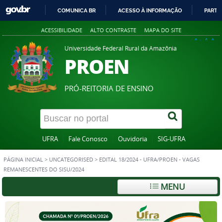
COMUNICA BR
ACESSO À INFORMAÇÃO
PARTI
IR
ACESSIBILIDADE
ALTO CONTRASTE
MAPA DO SITE
PARA
A+
A
A-
O
Universidade Federal Rural da Amazônia
PROEN
CONTEÚDO
PRÓ-REITORIA DE ENSINO
UFRA
Fale Conosco
Ouvidoria
SIG-UFRA
PÁGINA INICIAL
>
UNCATEGORISED
>
EDITAL 18/2024 - UFRA/PROEN - VAGAS
REMANESCENTES DO SISU/2024
MENU