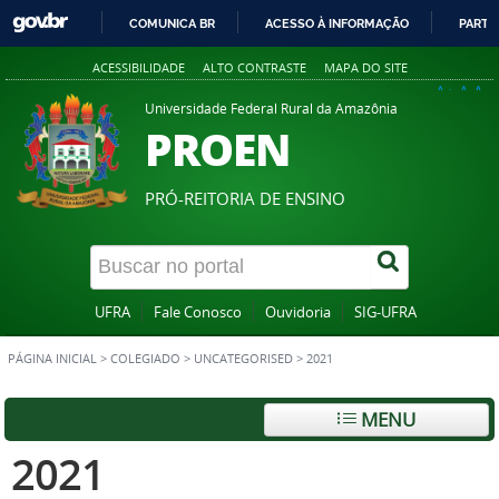
COMUNICA BR
ACESSO À INFORMAÇÃO
PARTI
IR
ACESSIBILIDADE
ALTO CONTRASTE
MAPA DO SITE
PARA
A+
A
A-
O
Universidade Federal Rural da Amazônia
PROEN
CONTEÚDO
PRÓ-REITORIA DE ENSINO
UFRA
Fale Conosco
Ouvidoria
SIG-UFRA
PÁGINA INICIAL
>
COLEGIADO
>
UNCATEGORISED
>
2021
MENU
2021