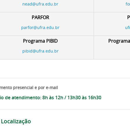
nead@ufra.edu.br
fo
PARFOR
P
parfor@ufra.edu.br
uf
Programa PIBID
Programa 
pibid@ufra.edu.br
mento presencial e por e-mail
io de atendimento: 8h às 12h / 13h30 às 16h30

Localização