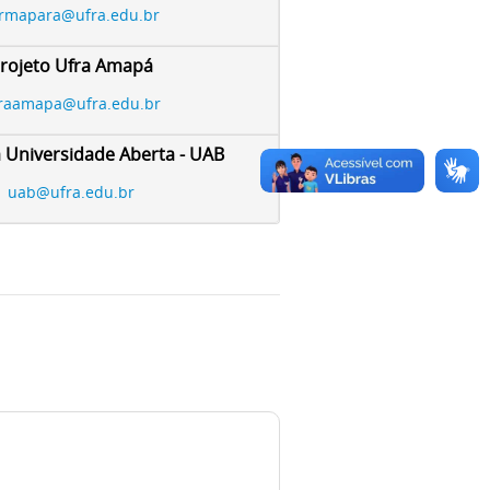
rmapara@ufra.edu.br
rojeto Ufra Amapá
raamapa@ufra.edu.br
Universidade Aberta - UAB
uab@ufra.edu.br