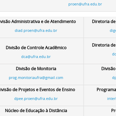
proen@ufra.edu.br
ivisão Administrativa e de Atendimento
Diretoria de
diad.proen@ufra.edu.br
dig
Diretoria d
Divisão de Controle Acadêmico
dd
dca@ufra.edu.br
Divisão de Monitoria
Divisão
prog.monitoriaufra@gmail.com
d
ivisão de Projetos e Eventos de Ensino
Programa 
dpee.proen@ufra.edu.br
inte
Núcleo de Educação à Distância
Pr