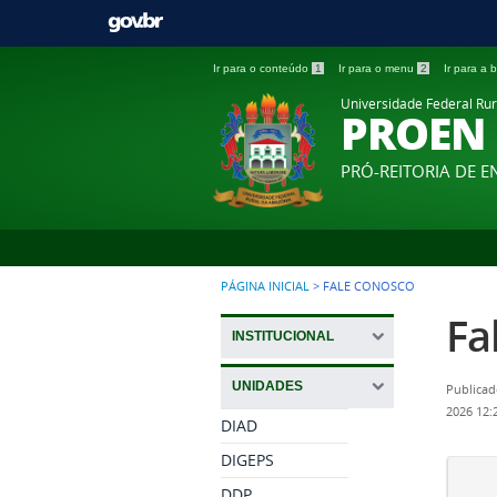
Ir para o conteúdo
1
Ir para o menu
2
Ir para a
Universidade Federal Ru
PROEN
PRÓ-REITORIA DE E
PÁGINA INICIAL
>
FALE CONOSCO
Fa
INSTITUCIONAL
UNIDADES
Publicad
2026 12:
DIAD
DIGEPS
DDP