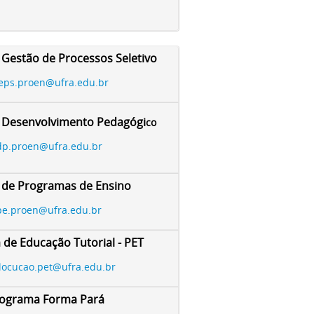
 Gestão de Processos Seletivo
eps.proen@ufra.edu.br
e Desenvolvimento Pedagógi
co
p.proen@ufra.edu.br
 de Programas de Ensino
pe.proen@ufra.edu.br
de Educação Tutorial - PET
rlocucao.pet@ufra.edu.br
ograma Forma Pará