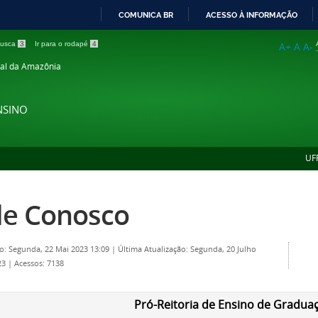
COMUNICA BR
ACESSO À INFORMAÇÃO
IR
 busca
3
Ir para o rodapé
4
A+
A
A-
PARA
ral da Amazônia
O
CONTEÚDO
NSINO
UF
le Conosco
o: Segunda, 22 Mai 2023 13:09
|
Última Atualização: Segunda, 20 Julho
23
|
Acessos: 7138
Pró-Reitoria de Ensino de Gradua