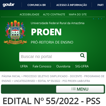
COMUNICA BR
ACESSO À INFORMAÇÃO
PARTI
IR
ACESSIBILIDADE
ALTO CONTRASTE
MAPA DO SITE
PARA
A+
A
A-
O
Universidade Federal Rural da Amazônia
PROEN
CONTEÚDO
PRÓ-REITORIA DE ENSINO
UFRA
Fale Conosco
Ouvidoria
SIG-UFRA
PÁGINA INICIAL
>
PROCESSO SELETIVO SIMPLIFICADO - DOCENTE - PROGRAMAS DE
ENSINO
>
UNCATEGORISED
>
EDITAL Nº 55/2022 - PSS PROEN UAB/UFRA
MENU
EDITAL Nº 55/2022 - PSS