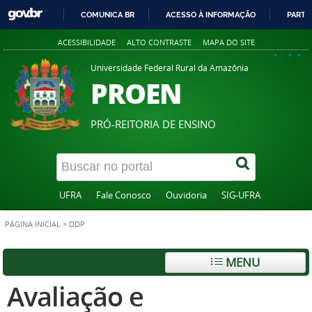
COMUNICA BR
ACESSO À INFORMAÇÃO
PARTI
IR
ACESSIBILIDADE
ALTO CONTRASTE
MAPA DO SITE
PARA
A+
A
A-
O
Universidade Federal Rural da Amazônia
PROEN
CONTEÚDO
PRÓ-REITORIA DE ENSINO
UFRA
Fale Conosco
Ouvidoria
SIG-UFRA
PÁGINA INICIAL
>
DDP
MENU
Avaliação e