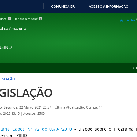
COMUNICA BR
ACESSO À INFORMAÇÃO
IR
 busca
3
Ir para o rodapé
4
A+
A
A-
PARA
ral da Amazônia
O
CONTEÚDO
NSINO
UF
GISLAÇÃO
GISLAÇÃO
o: Segunda, 22 Março 2021 20:57
|
Última Atualização: Quinta, 14
o 2023 13:15
|
Acessos: 2503
rtaria Capes Nº 72 de 09/04/2010
- Dispõe sobre o Programa In
cência - PIBID