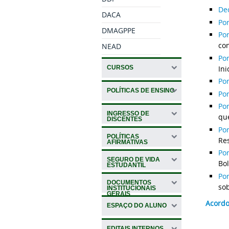
De
DACA
Por
DMAGPPE
Po
con
NEAD
Po
CURSOS
Ini
Por
POLÍTICAS DE ENSINO
Por
Po
INGRESSO DE
qu
DISCENTES
Po
POLÍTICAS
Res
AFIRMATIVAS
Po
SEGURO DE VIDA
Bol
ESTUDANTIL
Po
DOCUMENTOS
sob
INSTITUCIONAIS
GERAIS
Acordo
ESPAÇO DO ALUNO
EDITAIS INTERNOS