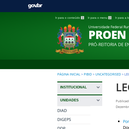
Ir para o conteúdo
1
Ir para o menu
2
Ir para a
Universidade Federal Ru
PROEN
PRÓ-REITORIA DE E
PÁGINA INICIAL
>
PIBID
>
UNCATEGORISED
>
LE
LE
INSTITUCIONAL
UNIDADES
Publicad
Dezembr
DIAD
DIGEPS
Po
Do
DDP