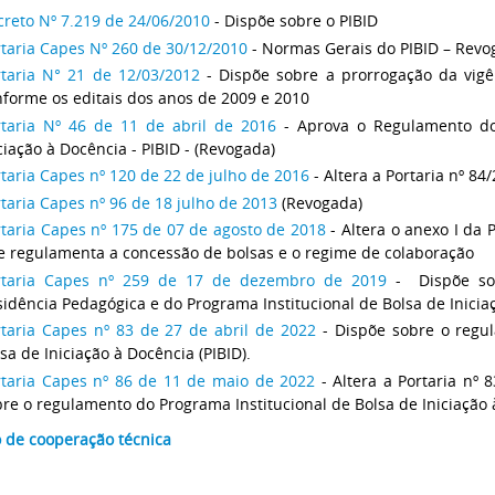
creto Nº 7.219 de 24/06/2010
- Dispõe sobre o PIBID
taria Capes Nº 260 de 30/12/2010
- Normas Gerais do PIBID – Rev
rtaria N° 21 de 12/03/2012
- Dispõe sobre a prorrogação da vigên
forme os editais dos anos de 2009 e 2010
rtaria Nº 46 de 11 de abril de 2016
- Aprova o Regulamento do 
ciação à Docência - PIBID - (Revogada)
taria Capes nº 120 de 22 de julho de 2016
- Altera a Portaria nº 84
taria Capes nº 96 de 18 julho de 2013
(Revogada)
rtaria Capes nº 175 de 07 de agosto de 2018
- Altera o anexo I da 
e regulamenta a concessão de bolsas e o regime de colaboração
rtaria Capes nº 259 de 17 de dezembro de 2019
- Dispõe so
idência Pedagógica e do Programa Institucional de Bolsa de Iniciaç
rtaria Capes nº 83 de 27 de abril de 2022
- Dispõe sobre o regul
sa de Iniciação à Docência (PIBID).
rtaria Capes nº 86 de 11 de maio de 2022
- Altera a Portaria nº 
re o regulamento do Programa Institucional de Bolsa de Iniciação 
 de cooperação técnica