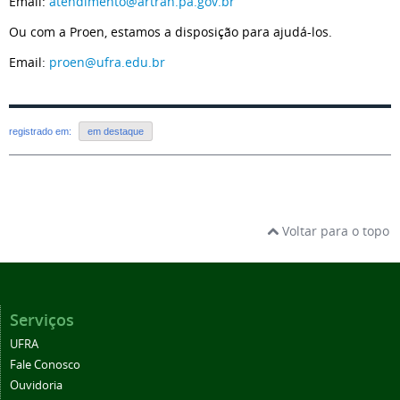
Email:
atendimento@artran.pa.gov.br
Ou com a Proen, estamos a disposição para ajudá-los.
Email:
proen@ufra.edu.br
registrado em:
em destaque
Voltar para o topo
Serviços
UFRA
Fale Conosco
Ouvidoria