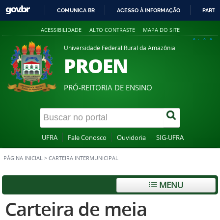
COMUNICA BR
ACESSO À INFORMAÇÃO
PARTI
IR
ACESSIBILIDADE
ALTO CONTRASTE
MAPA DO SITE
PARA
A+
A
A-
O
Universidade Federal Rural da Amazônia
PROEN
CONTEÚDO
PRÓ-REITORIA DE ENSINO
UFRA
Fale Conosco
Ouvidoria
SIG-UFRA
PÁGINA INICIAL
>
CARTEIRA INTERMUNICIPAL
MENU
Carteira de meia