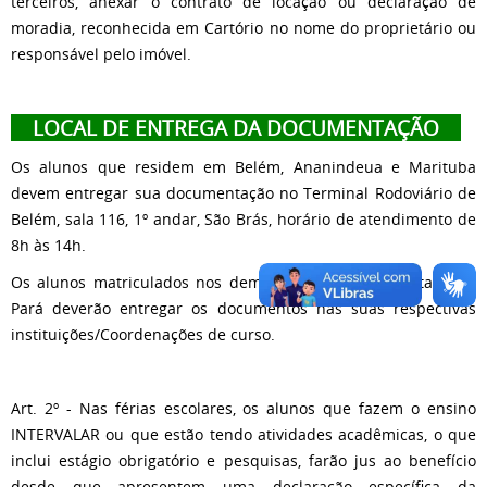
terceiros, anexar o contrato de locação ou declaração de
moradia, reconhecida em Cartório no nome do proprietário ou
responsável pelo imóvel.
LOCAL DE ENTREGA DA DOCUMENTAÇÃO
Os alunos que residem em Belém, Ananindeua e Marituba
devem entregar sua documentação no Terminal Rodoviário de
Belém, sala 116, 1º andar, São Brás, horário de atendimento de
8h às 14h.
Os alunos matriculados nos demais municípios do Estado do
Pará deverão entregar os documentos nas suas respectivas
instituições/Coordenações de curso.
Art. 2º - Nas férias escolares, os alunos que fazem o ensino
INTERVALAR ou que estão tendo atividades acadêmicas, o que
inclui estágio obrigatório e pesquisas, farão jus ao benefício
desde que apresentem uma declaração específica da